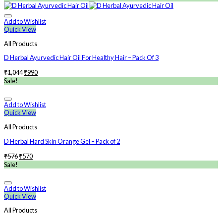
Add to Wishlist
Quick View
All Products
D Herbal Ayurvedic Hair Oil For Healthy Hair – Pack Of 3
₹
1,044
₹
990
Sale!
Add to Wishlist
Quick View
All Products
D Herbal Hard Skin Orange Gel – Pack of 2
₹
576
₹
570
Sale!
Add to Wishlist
Quick View
All Products