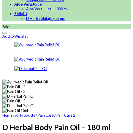
Aloe Vera Juice
Aloe Vera Juice – 1000 ml
Shilajit
D Herbal Shilajit – 25 gm
Sale!
Add to Wishlist
Home
/
All Products
/
Pain Care
/
Pain Care 2
D Herbal Body Pain Oil – 180 ml