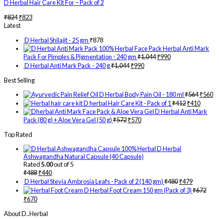
D Herbal Hair Care Kit For – Pack of 2
₹
824
₹
823
Latest
D Herbal Shilajit - 25 gm
₹
878
Herbal Anti Mark
Pack For Pimples & Pigmentation - 240 gm
₹
1,044
₹
990
D Herbal Anti Mark Pack - 240 g
₹
1,044
₹
990
Best Selling
D Herbal Body Pain Oil - 180 ml
₹
564
₹
560
D herbal Hair Care Kit - Pack of 1
₹
412
₹
410
D Herbal Anti Mark
Pack (80 g) + Aloe Vera Gel (50 g)
₹
572
₹
570
Top Rated
D Herbal
Ashwagandha Natural Capsule (40 Capsule)
Rated
5.00
out of 5
₹
488
₹
440
D Herbal Stevia Ambrosia Leafs - Pack of 2 (140 gm)
₹
480
₹
479
D Herbal Foot Cream 150 gm (Pack of 3)
₹
672
₹
670
About D..Herbal