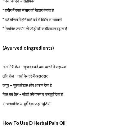
* नसों के दर्द में सहायक
* शरीर में रक्त संचार को बेहतर बनाता है
* ठंडे मौसम में होने वाले दर्द में विशेष लाभकारी
* नियमित उपयोग से जोड़ों की लचीलापन बढ़ाता है
(Ayurvedic Ingredients)
नीलगिरी तेल – सूजन व दर्द कम करने में सहायक
लौंग तेल – नसों के दर्द में असरदार
कपूर – तुरंत ठंडक और आराम देता है
तिल का तेल – जोड़ों को पोषण व मजबूती देता है
अन्य चयनित आयुर्वेदिक जड़ी-बूटियाँ
How To Use D Herbal Pain Oil