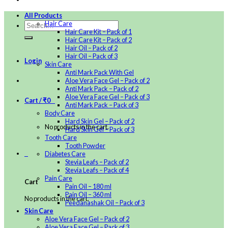
All Products
Hair Care
Hair Care Kit – Pack of 1
Hair Care Kit – Pack of 2
Hair Oil – Pack of 2
Hair Oil – Pack of 3
Login
Skin Care
Anti Mark Pack With Gel
Aloe Vera Face Gel – Pack of 2
Anti Mark Pack – Pack of 2
Aloe Vera Face Gel – Pack of 3
Cart /
₹
0
0
Anti Mark Pack – Pack of 3
Body Care
Hard Skin Gel – Pack of 2
No products in the cart.
Hard Skin Gel – Pack of 3
Tooth Care
Tooth Powder
0
Diabetes Care
Stevia Leafs – Pack of 2
Stevia Leafs – Pack of 4
Pain Care
Cart
Pain Oil – 180 ml
Pain Oil – 360 ml
No products in the cart.
Peedanashak Oil – Pack of 3
Skin Care
Aloe Vera Face Gel – Pack of 2
Aloe Vera Face Gel – Pack of 3