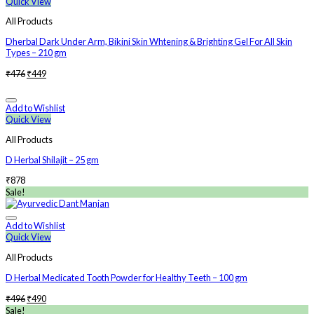
Quick View
All Products
Dherbal Dark Under Arm, Bikini Skin Whtening & Brighting Gel For All Skin
Types – 210 gm
₹
476
₹
449
Add to Wishlist
Quick View
All Products
D Herbal Shilajit – 25 gm
₹
878
Sale!
Add to Wishlist
Quick View
All Products
D Herbal Medicated Tooth Powder for Healthy Teeth – 100 gm
₹
496
₹
490
Sale!