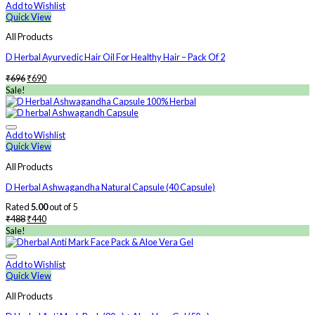
Add to Wishlist
Quick View
All Products
D Herbal Ayurvedic Hair Oil For Healthy Hair – Pack Of 2
₹
696
₹
690
Sale!
Add to Wishlist
Quick View
All Products
D Herbal Ashwagandha Natural Capsule (40 Capsule)
Rated
5.00
out of 5
₹
488
₹
440
Sale!
Add to Wishlist
Quick View
All Products