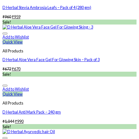
D Herbal Stevia Ambrosia Leafs – Pack of 4 (280 gm)
₹
960
₹
959
Sale!
Add to Wishlist
Quick View
All Products
D Herbal Aloe Vera Face Gel For Glowing Skin – Pack of 3
₹
672
₹
670
Sale!
Add to Wishlist
Quick View
All Products
D Herbal Anti Mark Pack – 240 gm
₹
1,044
₹
990
Sale!