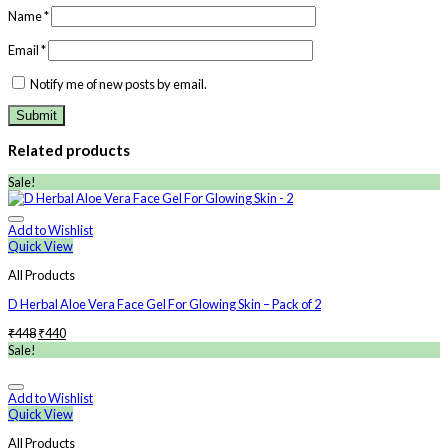
Name
*
Email
*
Notify me of new posts by email.
Related products
Sale!
Add to Wishlist
Quick View
All Products
D Herbal Aloe Vera Face Gel For Glowing Skin – Pack of 2
₹
448
₹
440
Sale!
Add to Wishlist
Quick View
All Products