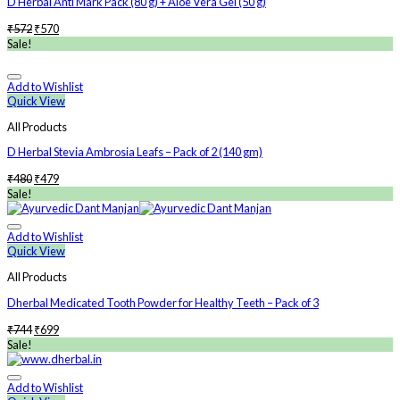
D Herbal Anti Mark Pack (80 g) + Aloe Vera Gel (50 g)
₹
572
₹
570
Sale!
Add to Wishlist
Quick View
All Products
D Herbal Stevia Ambrosia Leafs – Pack of 2 (140 gm)
₹
480
₹
479
Sale!
Add to Wishlist
Quick View
All Products
Dherbal Medicated Tooth Powder for Healthy Teeth – Pack of 3
₹
744
₹
699
Sale!
Add to Wishlist